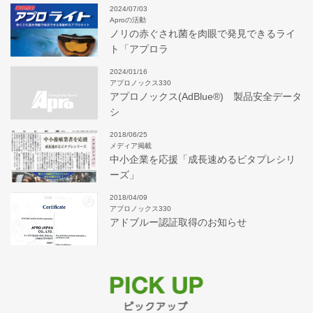
2024/07/03
Aproの活動
ノリの赤ぐされ菌を肉眼で発見できるライ
ト「アプロラ
2024/01/16
アプロノックス330
アプロノックス(AdBlue®) 製品安全データ
シ
2018/06/25
メディア掲載
中小企業を応援「成長速めるビタプレシリ
ーズ」
2018/04/09
アプロノックス330
アドブルー認証取得のお知らせ